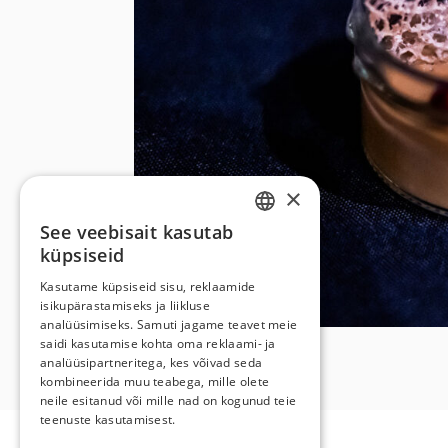
×
See veebisait kasutab
ESTONIAN
küpsiseid
ENGLISH
Kasutame küpsiseid sisu, reklaamide
isikupärastamiseks ja liikluse
analüüsimiseks. Samuti jagame teavet meie
saidi kasutamise kohta oma reklaami- ja
analüüsipartneritega, kes võivad seda
kombineerida muu teabega, mille olete
neile esitanud või mille nad on kogunud teie
teenuste kasutamisest.