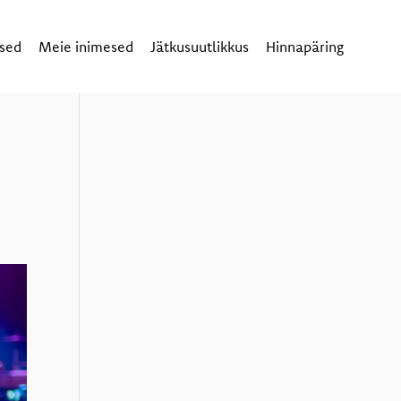
sed
Meie inimesed
Jätkusuutlikkus
Hinnapäring